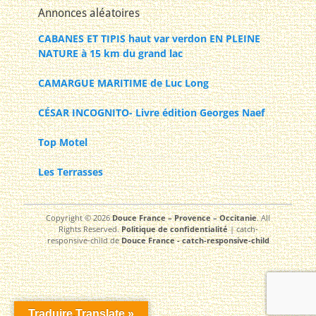
Annonces aléatoires
CABANES ET TIPIS haut var verdon EN PLEINE
NATURE à 15 km du grand lac
CAMARGUE MARITIME de Luc Long
CÉSAR INCOGNITO- Livre édition Georges Naef
Top Motel
Les Terrasses
Copyright © 2026
Douce France – Provence – Occitanie
. All
Rights Reserved.
Politique de confidentialité
| catch-
responsive-child de
Douce France - catch-responsive-child
Traduire,Translate »