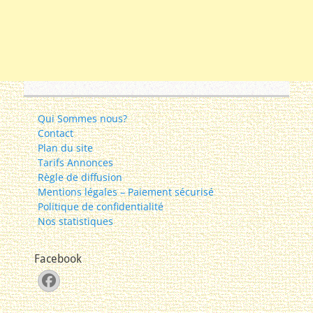
Qui Sommes nous?
Contact
Plan du site
Tarifs Annonces
Règle de diffusion
Mentions légales – Paiement sécurisé
Politique de confidentialité
Nos statistiques
Facebook
Facebook