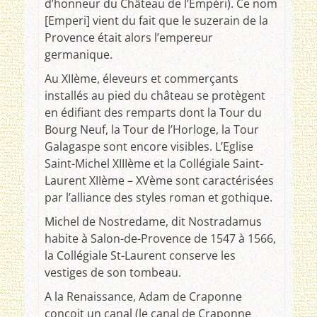
d’honneur du Château de l’Empéri). Ce nom
[Emperi] vient du fait que le suzerain de la
Provence était alors l’empereur
germanique.
Au XIIème, éleveurs et commerçants
installés au pied du château se protègent
en édifiant des remparts dont la Tour du
Bourg Neuf, la Tour de l’Horloge, la Tour
Galagaspe sont encore visibles. L’Eglise
Saint-Michel XIIIème et la Collégiale Saint-
Laurent XIIème – XVème sont caractérisées
par l’alliance des styles roman et gothique.
Michel de Nostredame, dit Nostradamus
habite à Salon-de-Provence de 1547 à 1566,
la Collégiale St-Laurent conserve les
vestiges de son tombeau.
A la Renaissance, Adam de Craponne
conçoit un canal (le canal de Craponne