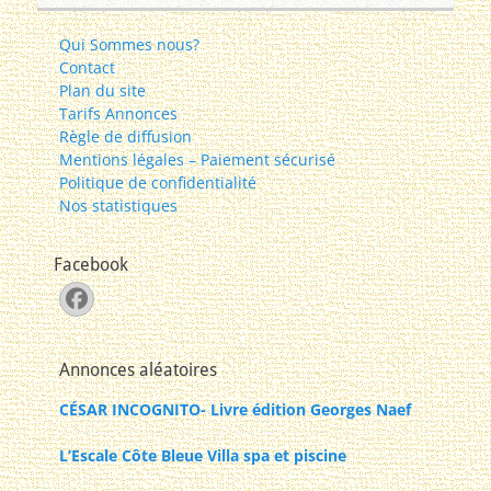
Qui Sommes nous?
Contact
Plan du site
Tarifs Annonces
Règle de diffusion
Mentions légales – Paiement sécurisé
Politique de confidentialité
Nos statistiques
Facebook
Facebook
Annonces aléatoires
CÉSAR INCOGNITO- Livre édition Georges Naef
L’Escale Côte Bleue Villa spa et piscine