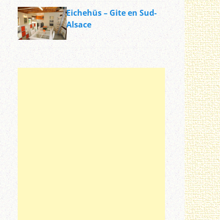
Eichehüs – Gite en Sud-
Alsace