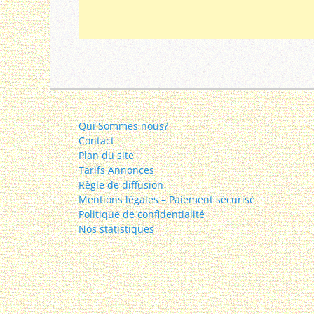
Qui Sommes nous?
Contact
Plan du site
Tarifs Annonces
Règle de diffusion
Mentions légales – Paiement sécurisé
Politique de confidentialité
Nos statistiques