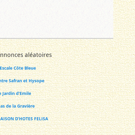
nnonces aléatoires
’Escale Côte Bleue
ntre Safran et Hysope
e Jardin d’Emile
as de la Gravière
AISON D’HOTES FELISA