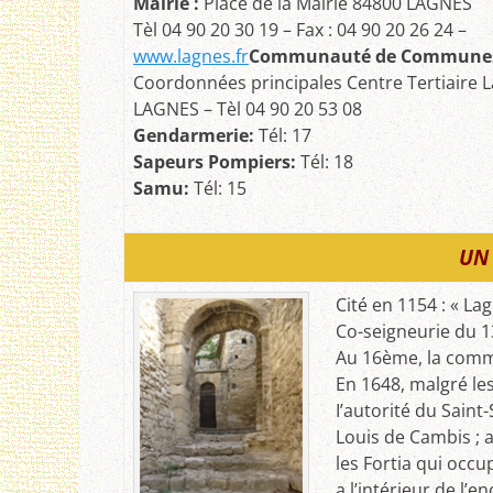
Mairie :
Place de la Mairie 84800 LAGNES
Tèl 04 90 20 30 19 – Fax : 04 90 20 26 24 –
www.lagnes.fr
Communauté de Communes 
Coordonnées principales Centre Tertiaire L
LAGNES – Tèl 04 90 20 53 08
G
endarmerie:
Tél: 17
Sapeurs Pompiers:
Tél: 18
Samu:
Tél: 15
UN 
Cité en 1154 : « Lag
Co-seigneurie du 
Au 16ème, la comm
En 1648, malgré le
I’autorité du Saint-
Louis de Cambis ; a
les Fortia qui occ
a l’intérieur de l’e