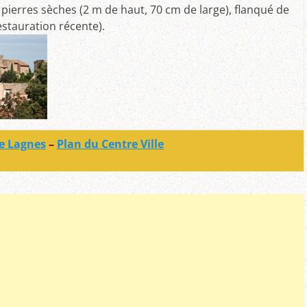
pierres sèches (2 m de haut, 70 cm de large), flanqué de
estauration récente).
de Lagnes
–
Plan du Centre Ville