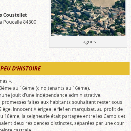
Coustellet
a Poucelle 84800
Lagnes
PEU D’HISTOIRE
nas ».
13ème au 16ème (cinq tenants au 16ème).
une jouit d’une indépendance administrative.
s promesses faites aux habitants souhaitant rester sous
Siège, Innocent X érigea le fief en marquisat, au profit de
u 18ème, la seigneurie était partagée entre les Cambis et
upaient deux résidences distinctes, séparées par une cour
nceinte castrale.