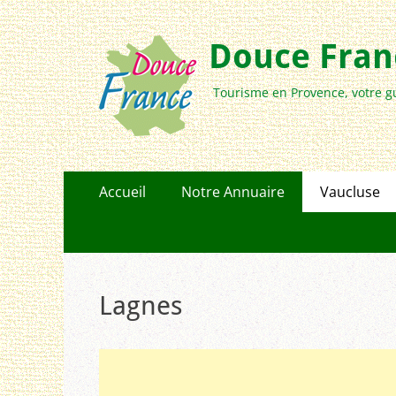
Douce Franc
Tourisme en Provence, votre g
Menu
Aller
Accueil
Notre Annuaire
Vaucluse
au
principal
contenu
Lagnes