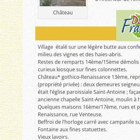
Château
Village étalé sur une légère butte aux conf
milieu des vignes et des haies-abris.
Restes de remparts 14ème/15ème démolis en
curieux kiosque sur fines colonnettes.
Château* gothico-Renaissance 13ème, rep
(propriété privée) : deux demeures seigneur
était l’église paroissiale Saint-Antoine ; fa
ancienne chapelle Saint-Antoine, moulin à h
Quelques maisons 16ème/17ème, rues et pas
Renaissance, rue Venteuse.
Beffroi de l’horloge carré avec campanile sur
Fontaine aux fines statuettes.
Vieux lavoirs.