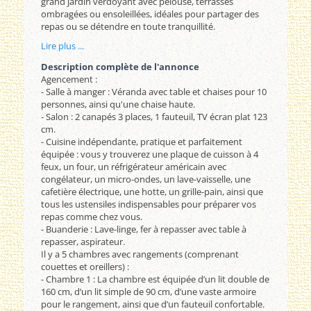
grand jardin verdoyant avec pelouse, terrasses
ombragées ou ensoleillées, idéales pour partager des
repas ou se détendre en toute tranquillité.
Lire plus ...
Description complète de l'annonce
Agencement :
- Salle à manger : Véranda avec table et chaises pour 10
personnes, ainsi qu'une chaise haute.
- Salon : 2 canapés 3 places, 1 fauteuil, TV écran plat 123
cm.
- Cuisine indépendante, pratique et parfaitement
équipée : vous y trouverez une plaque de cuisson à 4
feux, un four, un réfrigérateur américain avec
congélateur, un micro-ondes, un lave-vaisselle, une
cafetière électrique, une hotte, un grille-pain, ainsi que
tous les ustensiles indispensables pour préparer vos
repas comme chez vous.
- Buanderie : Lave-linge, fer à repasser avec table à
repasser, aspirateur.
Il y a 5 chambres avec rangements (comprenant
couettes et oreillers) :
- Chambre 1 : La chambre est équipée d’un lit double de
160 cm, d’un lit simple de 90 cm, d’une vaste armoire
pour le rangement, ainsi que d’un fauteuil confortable.