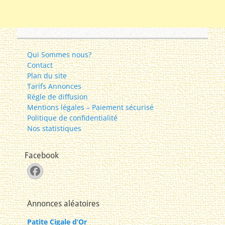
Qui Sommes nous?
Contact
Plan du site
Tarifs Annonces
Règle de diffusion
Mentions légales – Paiement sécurisé
Politique de confidentialité
Nos statistiques
Facebook
Facebook
Annonces aléatoires
Patite Cigale d’Or