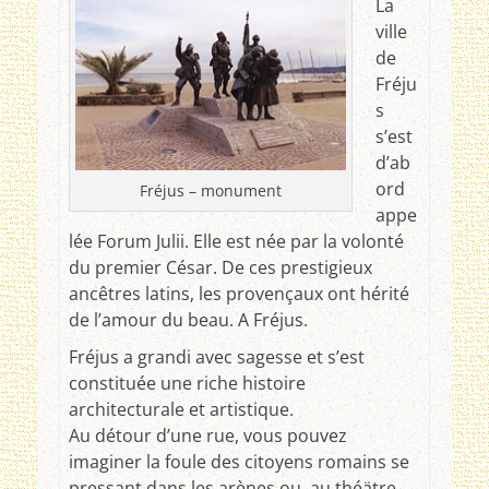
La
ville
de
Fréju
s
s’est
d’ab
ord
Fréjus – monument
appe
lée Forum Julii. Elle est née par la volonté
du premier César. De ces prestigieux
ancêtres latins, les provençaux ont hérité
de l’amour du beau. A Fréjus.
Fréjus a grandi avec sagesse et s’est
constituée une riche histoire
architecturale et artistique.
Au détour d’une rue, vous pouvez
imaginer la foule des citoyens romains se
pressant dans les arènes ou au théätre