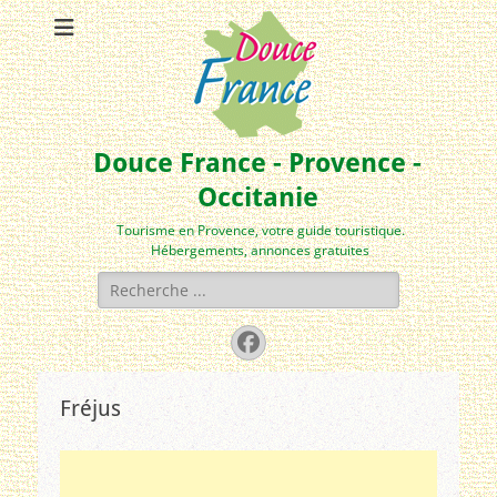
Douce France - Provence -
Occitanie
Tourisme en Provence, votre guide touristique.
Hébergements, annonces gratuites
Rechercher :
Facebook
Fréjus