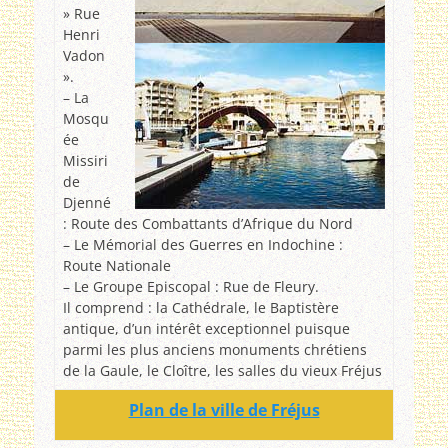
» Rue
Henri
Vadon
».
– La
Mosqu
ée
Missiri
de
Djenné
: Route des Combattants d’Afrique du Nord
– Le Mémorial des Guerres en Indochine :
Route Nationale
– Le Groupe Episcopal : Rue de Fleury.
Il comprend : la Cathédrale, le Baptistère
antique, d’un intérêt exceptionnel puisque
parmi les plus anciens monuments chrétiens
de la Gaule, le Cloître, les salles du vieux Fréjus
Plan de la ville de Fréjus