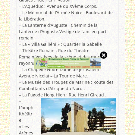
– L’Aqueduc : Avenue du XVème Corps.
– Le Mémorial de l’Armée Noire : Boulevard de
la Libération.
– La Lanterne d’Auguste : Chemin de la
Lanterne d’Auguste.Vestige de l’ancien port
romain
– La « Villa Galliéni » : Quartier la Gabelle
– Théâtre Romain : Rue du Théâtre
Romain.Vestiges de la scène et des murs
rayonnants
– La Chapelle Notre Dame de Jérusalem :
Avenue Nicolaï – La Tour de Mare.
– Le Musée des Troupes de Marine : Route des
Combattants d’Afrique du Nord .
– La Pagode Hong Hien : Rue Henri Giraud .
–
L’amph
ithéâtr
e.
« Les
Arènes