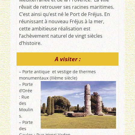
rêvait de retrouver ses racines maritimes.
C’est ainsi qu’est né le Port de Fréjus. En
réunissant à nouveau Fréjus à la mer,
cette ambitieuse réalisation est
l’achèvement naturel de vingt siècles
d’histoire.
A visiter :
– Porte antique et vestige de thermes
monumentaux (IIIème siècle)
– Porte
d’Orée
: Rue
des
Moulin
s.
– Porte
des
Gaules : Rue Henri Vadon