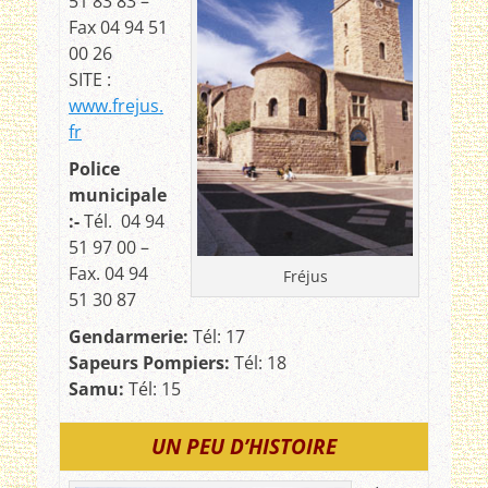
51 83 83 –
Fax 04 94 51
00 26
SITE :
www.frejus.
fr
Police
municipale
:-
Tél. 04 94
51 97 00 –
Fax. 04 94
Fréjus
51 30 87
G
endarmerie:
Tél: 17
Sapeurs Pompiers:
Tél: 18
Samu:
Tél: 15
UN PEU D’HISTOIRE