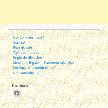
Qui Sommes nous?
Contact
Plan du site
Tarifs Annonces
Règle de diffusion
Mentions légales – Paiement sécurisé
Politique de confidentialité
Nos statistiques
Facebook
Facebook