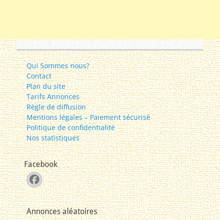
Qui Sommes nous?
Contact
Plan du site
Tarifs Annonces
Règle de diffusion
Mentions légales – Paiement sécurisé
Politique de confidentialité
Nos statistiques
Facebook
Facebook
Annonces aléatoires