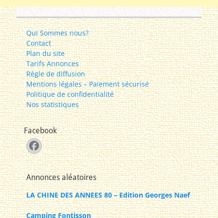
Qui Sommes nous?
Contact
Plan du site
Tarifs Annonces
Règle de diffusion
Mentions légales – Paiement sécurisé
Politique de confidentialité
Nos statistiques
Facebook
Facebook
Annonces aléatoires
LA CHINE DES ANNEES 80 – Edition Georges Naef
Camping Fontisson