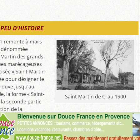
PEU D’HISTOIRE
in remonte à mars
est dénommée
-Martin des grands
dues marécageuses
isée « Saint-Martin-
e pour désigner le
trouve jusqu’au
e, la forme « Saint-
Saint Martin de Crau 1900
 la seconde partie
tion de la
m en 1925.
A visiter :