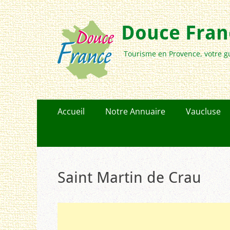
Douce Franc
Tourisme en Provence, votre g
Menu
Aller
Accueil
Notre Annuaire
Vaucluse
au
principal
contenu
Saint Martin de Crau