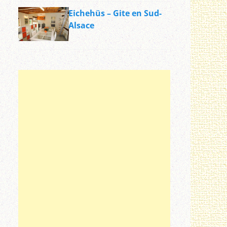
Eichehüs – Gite en Sud-
Alsace