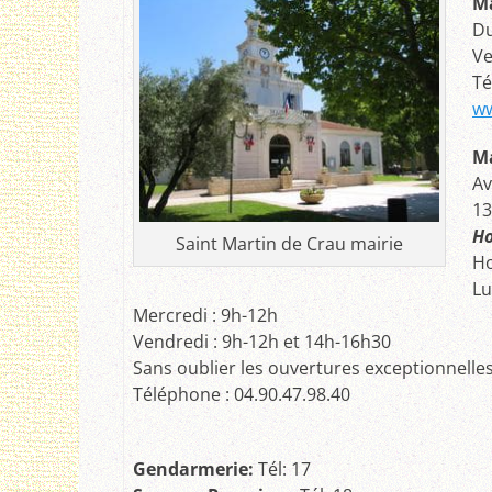
Ma
Du
Ve
Té
ww
Ma
Av
13
Ho
Saint Martin de Crau mairie
Ho
Lu
Mercredi : 9h-12h
Vendredi : 9h-12h et 14h-16h30
Sans oublier les ouvertures exceptionnelles
Téléphone : 04.90.47.98.40
G
endarmerie:
Tél: 17