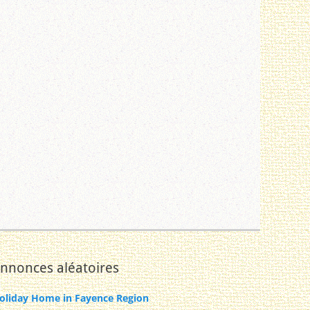
nnonces aléatoires
oliday Home in Fayence Region