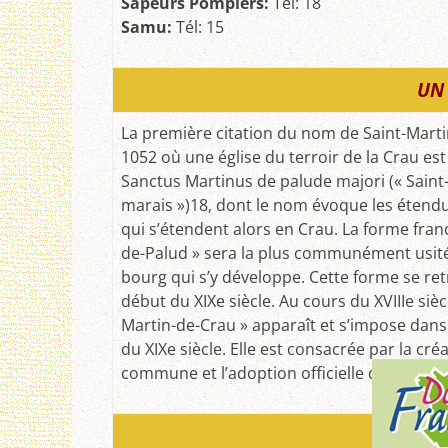
Sapeurs Pompiers:
Tél: 18
Samu:
Tél: 15
UN 
La première citation du nom de Saint-Mart
1052 où une église du terroir de la Crau 
Sanctus Martinus de palude majori (« Saint
marais »)18, dont le nom évoque les éten
qui s’étendent alors en Crau. La forme franc
de-Palud » sera la plus communément usité
bourg qui s’y développe. Cette forme se re
début du XIXe siècle. Au cours du XVIIIe siècl
Martin-de-Crau » apparaît et s’impose dans
du XIXe siècle. Elle est consacrée par la créa
commune et l’adoption officielle de son no