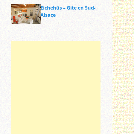
Eichehüs – Gite en Sud-
Alsace