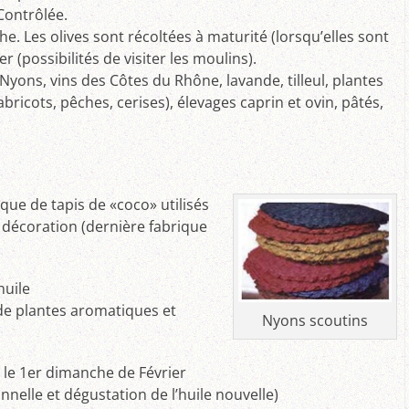
Contrôlée.
che. Les olives sont récoltées à maturité (lorsqu’elles sont
 (possibilités de visiter les moulins).
yons, vins des Côtes du Rhône, lavande, tilleul, plantes
bricots, pêches, cerises), élevages caprin et ovin, pâtés,
ique de tapis de «coco» utilisés
la décoration (dernière fabrique
huile
e de plantes aromatiques et
Nyons scoutins
 le 1er dimanche de Février
onnelle et dégustation de l’huile nouvelle)