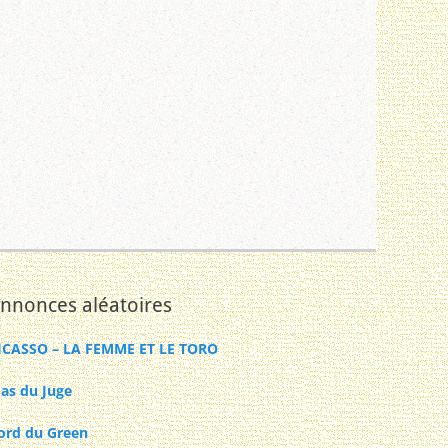
nnonces aléatoires
ICASSO – LA FEMME ET LE TORO
as du Juge
ord du Green