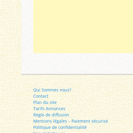
Qui Sommes nous?
Contact
Plan du site
Tarifs Annonces
Règle de diffusion
Mentions légales – Paiement sécurisé
Politique de confidentialité