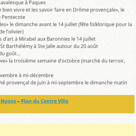
navalesque à Paques
le bien vivre et les savoir faire en Drôme provençale», le
 Pentecote
es» le dimanche avant le 14 juillet (fête folklorique pour la
e l’olivier)
s d’art à Mirabel aux Baronnies le 14 juillet
a St Barthélémy à Ste Jalle autour du 20 août
du goût…
ive» la troisième semaine d’octobre (marché du terroir,
-novembre à mi-décembre
ché provençal de juin à mi-septembre le dimanche matin
le Nyons
–
Plan du Centre Ville