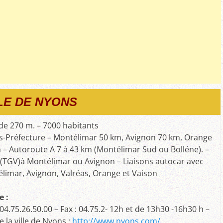
LE DE NYONS
ude 270 m. – 7000 habitants
s-Préfecture – Montélimar 50 km, Avignon 70 km, Orange
 – Autoroute A 7 à 43 km (Montélimar Sud ou Bolléne). –
(TGV)à Montélimar ou Avignon – Liaisons autocar avec
limar, Avignon, Valréas, Orange et Vaison
e :
 04.75.26.50.00
– Fax : 04.75.2-
12h et de 13h30 -16h30 h –
e la ville de Nyons :
http://www.nyons.com/