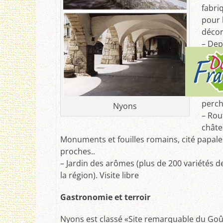
fabri
pour l
décor
– Dep
et de
avec 
exoti
terras
perch
Nyons
– Rout
châte
Monuments et fouilles romains, cité papale
proches..
– Jardin des arômes (plus de 200 variétés d
la région). Visite libre
Gastronomie et terroir
Nyons est classé «Site remarquable du Goût» 