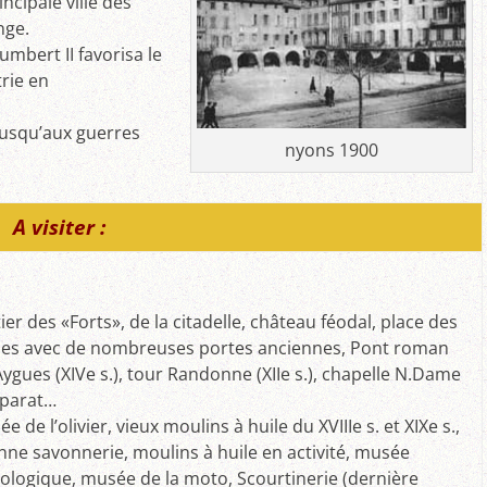
cipale ville des
nge.
mbert II favorisa le
rie en
 jusqu’aux guerres
nyons 1900
A visiter :
ier des «Forts», de la citadelle, château féodal, place des
es avec de nombreuses portes anciennes, Pont roman
’Aygues (XIVe s.), tour Randonne (XIIe s.), chapelle N.Dame
éparat…
e de l’olivier, vieux moulins à huile du XVIIIe s. et XIXe s.,
nne savonnerie, moulins à huile en activité, musée
ologique, musée de la moto, Scourtinerie (dernière