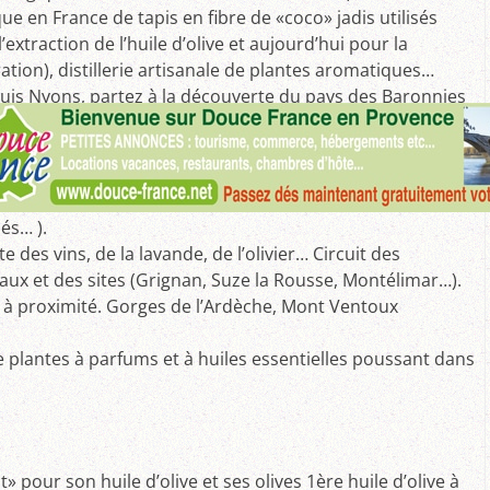
que en France de tapis en fibre de «coco» jadis utilisés
’extraction de l’huile d’olive et aujourd’hui pour la
ation), distillerie artisanale de plantes aromatiques…
uis Nyons, partez à la découverte du pays des Baronnies
s premiers contreforts des Préalpes : nature préservée
une flore très riche (plantes méditerranéennes et
ques) et des paysages grandioses (champs de lavandes,
ses d’olivier…), gorges et vallées sinueuses, villages
és… ).
e des vins, de la lavande, de l’olivier… Circuit des
aux et des sites (Grignan, Suze la Rousse, Montélimar…).
 à proximité. Gorges de l’Ardèche, Mont Ventoux
e plantes à parfums et à huiles essentielles poussant dans
pour son huile d’olive et ses olives 1ère huile d’olive à