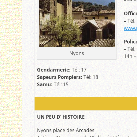
Offic
–
Tél.
www.
Polic
–
Tél.
Nyons
14h –
G
endarmerie:
Tél: 17
Sapeurs Pompiers:
Tél: 18
Samu:
Tél: 15
UN PEU D’ HISTOIRE
Nyons place des Arcades