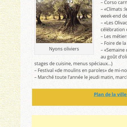
– Corso car
– «Climats :
week-end de
– «Les Olivad
célébration d
– Les métier
– Foire de l
Nyons oliviers
– «Semaine 
au goût d’ol
stages de cuisine, menus spéciaux…)
– Festival «de moulins en paroles» de mi
– Marché toute l’année le jeudi matin, mar
Plan de la vil