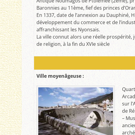
Antique Noumagos de Ptolémée (2ème), prin
Baronnies au 11ème, fief des princes d’Ora
En 1337, date de l’annexion au Dauphiné, Hu
développement du commerce et de l’indust
affranchissant les Nyonsais.
La ville connut alors une réelle prospérité,
de religion, à la fin du XVIe siècle
Ville moyenâgeuse :
Quart
Arcad
sur l
de R
– Musé
ancie
arché