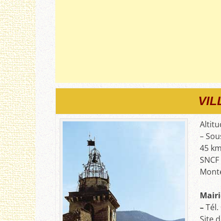
VIL
Altit
– Sou
45 km
SNCF 
Monté
Mairi
–
Tél.
Site d