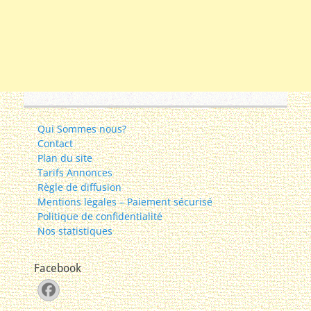
Qui Sommes nous?
Contact
Plan du site
Tarifs Annonces
Règle de diffusion
Mentions légales – Paiement sécurisé
Politique de confidentialité
Nos statistiques
Facebook
Facebook