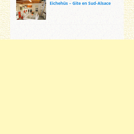
Eichehüs – Gite en Sud-Alsace