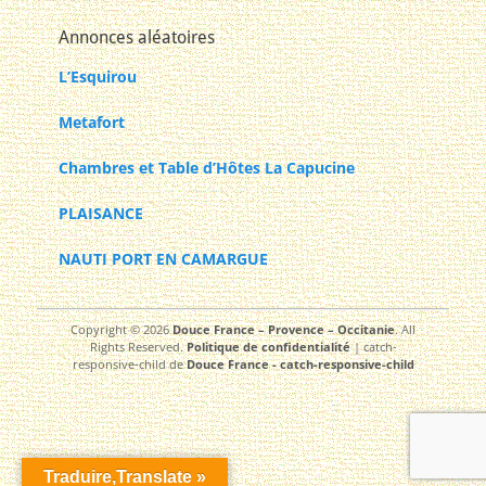
Annonces aléatoires
L’Esquirou
Metafort
Chambres et Table d’Hôtes La Capucine
PLAISANCE
NAUTI PORT EN CAMARGUE
Copyright © 2026
Douce France – Provence – Occitanie
. All
Rights Reserved.
Politique de confidentialité
| catch-
responsive-child de
Douce France - catch-responsive-child
Traduire,Translate »