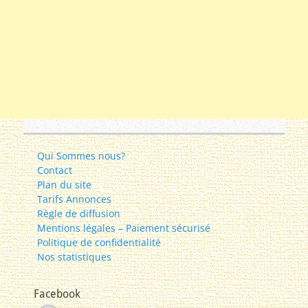
Qui Sommes nous?
Contact
Plan du site
Tarifs Annonces
Règle de diffusion
Mentions légales – Paiement sécurisé
Politique de confidentialité
Nos statistiques
Facebook