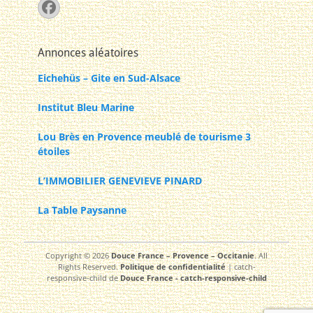
Facebook
Annonces aléatoires
Eichehüs – Gite en Sud-Alsace
Institut Bleu Marine
Lou Brès en Provence meublé de tourisme 3
étoiles
L’IMMOBILIER GENEVIEVE PINARD
La Table Paysanne
Copyright © 2026
Douce France – Provence – Occitanie
. All
Rights Reserved.
Politique de confidentialité
| catch-
responsive-child de
Douce France - catch-responsive-child