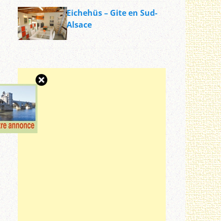
Eichehüs – Gite en Sud-
Alsace