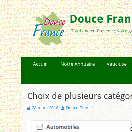
Douce Franc
Tourisme en Provence, votre g
Menu
Aller
Accueil
Notre Annuaire
Vaucluse
au
principal
contenu
Choix de plusieurs catégo
Posted
Author
28 mars 2018
Douce France
on