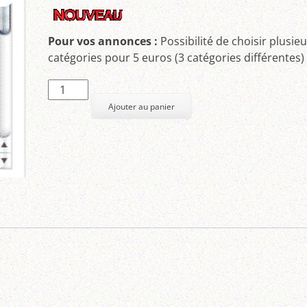
Pour vos annonces :
Possibilité de choisir plusie
catégories pour 5 euros (3 catégories différentes)
quantité
de
Ajouter au panier
Choix
de
plusieurs
catégories