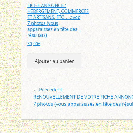
FICHE ANNONCE :
HEBERGEMENT, COMMERCES
ET ARTISANS, ETC… avec
7 photos (vous
apparaissez en tête des
résultats)
30,00
€
Ajouter au panier
Navigation
← Précédent
Article
RENOUVELLEMENT DE VOTRE FICHE ANNONC
de
précédent :
7 photos (vous apparaissez en tête des résul
l’article