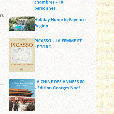
chambres – 10
personnes.
urs
Holiday Home in Fayence
Region
PICASSO – LA FEMME ET
LE TORO
LA CHINE DES ANNEES 80
– Edition Georges Naef